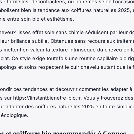
s : formelles, décontractées, ou bohèmes selon l’occasio
bolisent bien la tendance aux coiffures naturelles 2025,
nie entre soin bio et esthétisme.
cheveux lisses effet soie sans chimie séduisent par leur 
t leur brillance subtile. Obtenues sans recours aux traitem
ls mettent en valeur la texture intrinsèque du cheveu en lu
clat. Ce style exige toutefois une routine capillaire bio r
poings et soins respectent le cuir chevelu autant que la f
ondir ces tendances et découvrir comment les adapter à v
 sur https://linstantbienetre-bio.fr. Vous y trouverez des
ur adopter des coiffures naturelles 2025 en toute simplici
 écologique.
ns et coiffeurs bio recommandés à Cannes