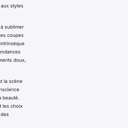
 aux styles
 à sublimer
 des coupes
intrinsèque
 tendances
gments doux,
t la scène
onscience
a beauté.
 les choix
 des