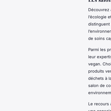
Découvrez à
l’écologie 
distinguent
l’environne
de soins cap
Parmi les p
leur experti
vegan. Choi
produits ve
déchets à l
salon de coi
environneme
Le recours 
une conscie