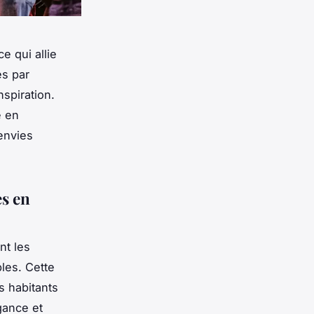
e qui allie
és par
spiration.
e en
 envies
es en
nt les
les. Cette
s habitants
égance et