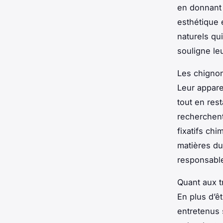
en donnant 
esthétique 
naturels qu
souligne le
Les chignon
Leur appare
tout en res
recherchent 
fixatifs chi
matières du
responsabl
Quant aux t
En plus d’ê
entretenus 