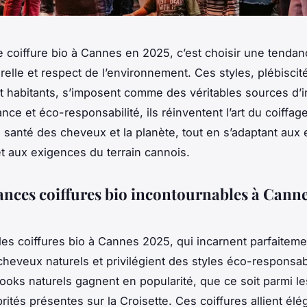
 coiffure bio à Cannes en 2025, c’est choisir une tendanc
relle et respect de l’environnement. Ces styles, plébiscit
et habitants, s’imposent comme des véritables sources d’in
ance et éco-responsabilité, ils réinventent l’art du coiffag
la santé des cheveux et la planète, tout en s’adaptant aux
 aux exigences du terrain cannois.
ances coiffures bio incontournables à Cann
es coiffures bio à Cannes 2025, qui incarnent parfaiteme
heveux naturels et privilégient des styles éco-responsab
looks naturels gagnent en popularité, que ce soit parmi le
rités présentes sur la Croisette. Ces coiffures allient él