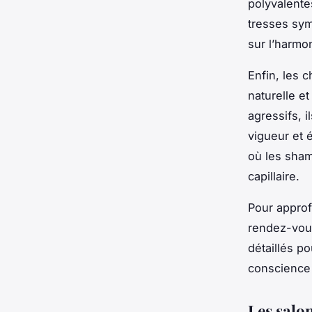
polyvalente
tresses sym
sur l’harmo
Enfin, les 
naturelle e
agressifs, i
vigueur et é
où les sham
capillaire.
Pour approf
rendez-vous
détaillés po
conscience
Les salo