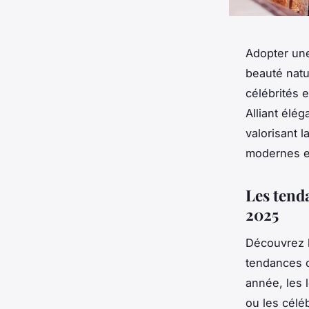
Adopter une
beauté natu
célébrités 
Alliant élég
valorisant 
modernes et
Les tend
2025
Découvrez l
tendances c
année, les 
ou les céléb