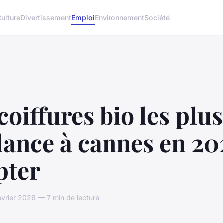
Culture
Divertissement
Emploi
Environnement
Société
coiffures bio les plus
ance à cannes en 20
pter
évrier 2026 — 7 min de lecture