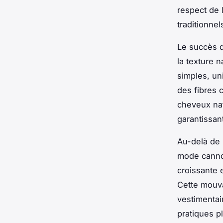
respect de 
traditionnel
Le succès d
la texture 
simples, un
des fibres 
cheveux nat
garantissan
Au-delà de 
mode cannoi
croissante 
Cette mouva
vestimentai
pratiques p