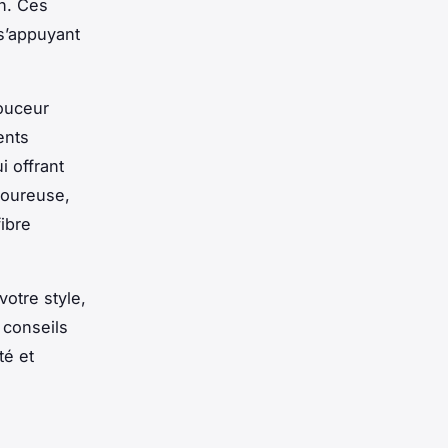
n. Ces
 s’appuyant
douceur
ents
i offrant
igoureuse,
ibre
otre style,
 conseils
té et