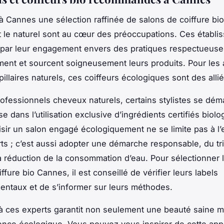
 Cannes une sélection raffinée de salons de coiffure bi
et le naturel sont au cœur des préoccupations. Ces établ
 par leur engagement envers des pratiques respectueuse
ment et sourcent soigneusement leurs produits. Pour les
illaires naturels, ces coiffeurs écologiques sont des alli
rofessionnels cheveux naturels, certains stylistes se dém
se dans l’utilisation exclusive d’ingrédients certifiés biol
sir un salon engagé écologiquement ne se limite pas à l’
rts ; c’est aussi adopter une démarche responsable, du tr
a réduction de la consommation d’eau. Pour sélectionner l
ffure bio Cannes, il est conseillé de vérifier leurs labels
ntaux et de s’informer sur leurs méthodes.
à ces experts garantit non seulement une beauté saine m
nce écologique. Vous pouvez vous inspirer de cette ap