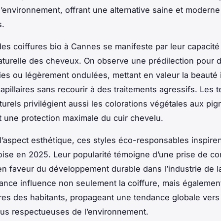
l’environnement, offrant une alternative saine et moderne
s.
es coiffures bio à Cannes se manifeste par leur capacité
naturelle des cheveux. On observe une prédilection pour
ies ou légèrement ondulées, mettant en valeur la beauté 
capillaires sans recourir à des traitements agressifs. Les
urels privilégient aussi les colorations végétales aux pi
t une protection maximale du cuir chevelu.
l’aspect esthétique, ces styles éco-responsables inspiren
se en 2025. Leur popularité témoigne d’une prise de c
en faveur du développement durable dans l’industrie de l
nce influence non seulement la coiffure, mais également
res des habitants, propageant une tendance globale vers
lus respectueuses de l’environnement.