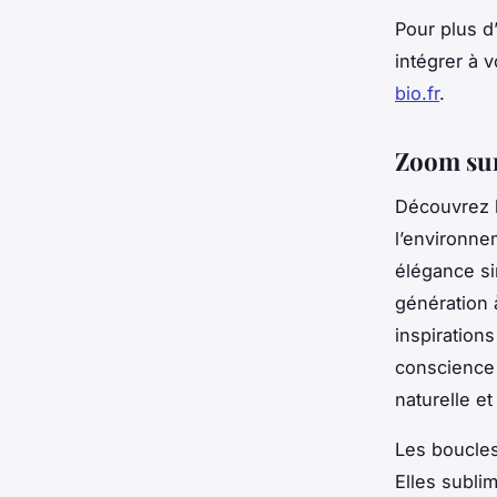
Pour plus d
intégrer à 
bio.fr
.
Zoom sur
Découvrez l
l’environne
élégance si
génération 
inspiratio
conscience 
naturelle et
Les boucles
Elles subli