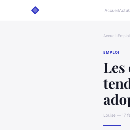
Accueil
Actu
Accueil
›
Emploi
EMPLOI
Les 
tend
ado
Louise — 17 f