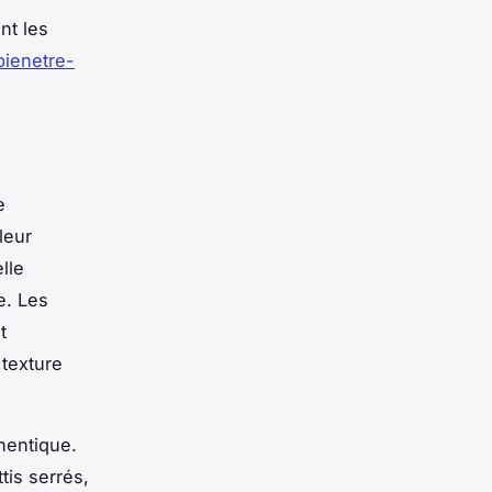
nt les
tbienetre-
e
leur
lle
e. Les
t
 texture
hentique.
tis serrés,