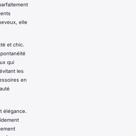
parfaitement
ients
heveux, elle
é et chic.
spontanéité
eux qui
évitant les
cessoires en
auté
et élégance.
pidement
êmement