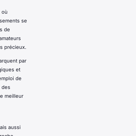
o où
issements se
s de
 amateurs
és précieux.
arquent par
ogiques et
emploi de
i des
e meilleur
ais aussi
proche