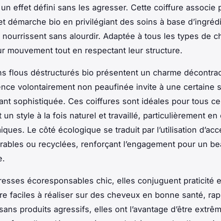
un effet défini sans les agresser. Cette coiffure associe 
et démarche bio en privilégiant des soins à base d’ingréd
i nourrissent sans alourdir. Adaptée à tous les types de c
ur mouvement tout en respectant leur structure.
s flous déstructurés bio présentent un charme décontract
nce volontairement non peaufinée invite à une certaine 
tant sophistiquée. Ces coiffures sont idéales pour tous c
un style à la fois naturel et travaillé, particulièrement en 
miques. Le côté écologique se traduit par l’utilisation d’ac
rables ou recyclées, renforçant l’engagement pour un be
e.
resses écoresponsables chic, elles conjuguent praticité 
tre faciles à réaliser sur des cheveux en bonne santé, ra
sans produits agressifs, elles ont l’avantage d’être extr